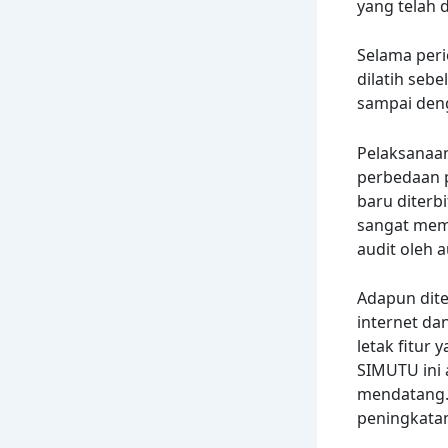
yang telah 
Selama perio
dilatih seb
sampai deng
Pelaksanaan
perbedaan 
baru diterb
sangat mem
audit oleh 
Adapun dite
internet da
letak fitur 
SIMUTU ini 
mendatang. 
peningkatan