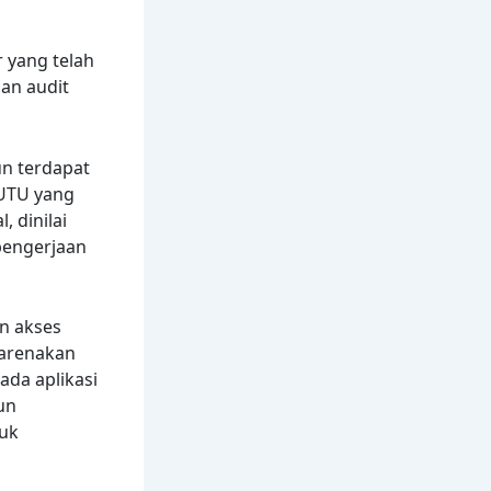
r yang telah
an audit
un terdapat
MUTU yang
 dinilai
pengerjaan
n akses
ikarenakan
ada aplikasi
un
tuk