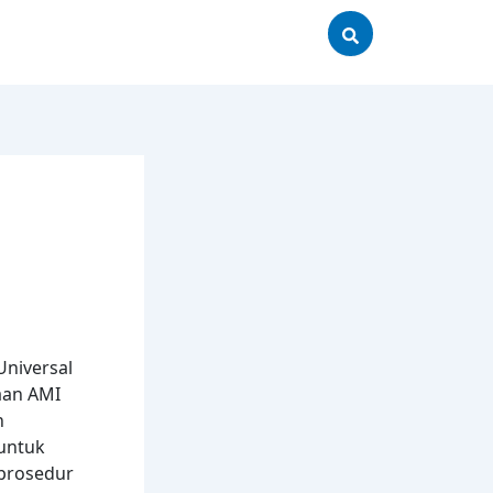
Universal
naan AMI
n
 untuk
prosedur