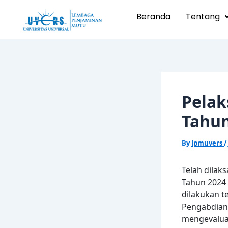
Skip
Post
Beranda
Tentang
to
navigation
content
Pelak
Tahun
By
lpmuvers
/
Telah dilak
Tahun 2024 
dilakukan t
Pengabdian 
mengevalua