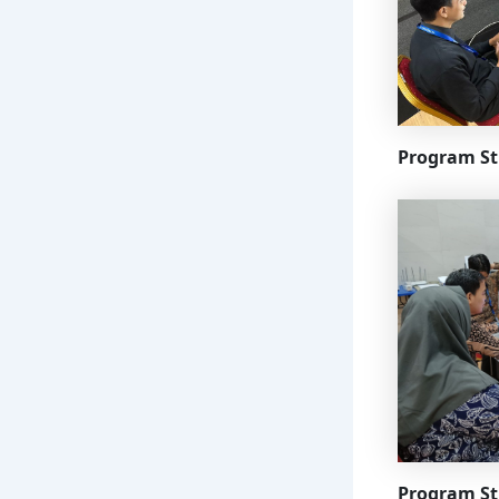
Program St
P
rogram St