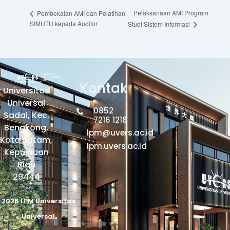
Pelaksanaan AMI Program
Pembekalan AMI dan Pelatihan
SIMUTU kepada Auditor
Studi Sistem Informasi
Kontak
Universitas
Universal
0852
Sadai, Kec.
7216 1218
Bengkong,
lpm@uvers.ac.id
Kota Batam,
lpm.uvers.ac.id
Kepulauan
Riau
29444
2026 LPM Universitas
Universal